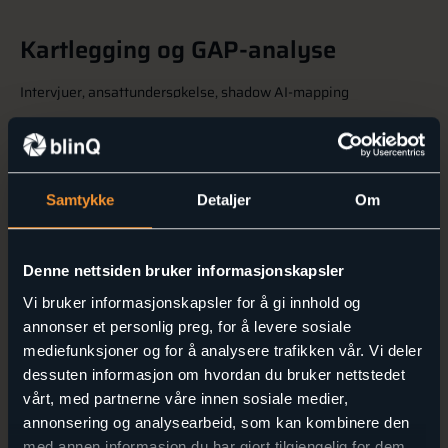
Kartlegging og GAP-analyse
Intervjuer, ansattundersøkelse, shadow AI-mapping
UKE 2–3
Samtykke
Detaljer
Om
Denne nettsiden bruker informasjonskapsler
Vi bruker informasjonskapsler for å gi innhold og
Risikovurdering og prinsipper
annonser et personlig preg, for å levere sosiale
mediefunksjoner og for å analysere trafikken vår. Vi deler
Workshop der ledelsen definerer risikoappetitt
dessuten informasjon om hvordan du bruker nettstedet
vårt, med partnerne våre innen sosiale medier,
UKE 3–4
annonsering og analysearbeid, som kan kombinere den
med annen informasjon du har gjort tilgjengelig for dem,