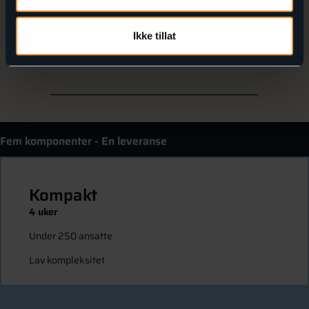
Anbefaling og forankring
Ledelsesvedtak og kickoff for ansatte
Ikke tillat
UKE 5–6
Fem komponenter - En leveranse
Kompakt
4 uker
Under 250 ansatte
Lav kompleksitet