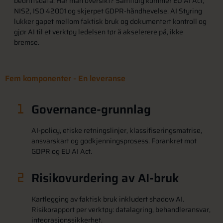
bedriftsdata. Har man oversikt? Samtidig kommer EU AI Act,
NIS2, ISO 42001 og skjerpet GDPR-håndhevelse. AI Styring
lukker gapet mellom faktisk bruk og dokumentert kontroll og
gjør AI til et verktøy ledelsen tør å akselerere på, ikke
bremse.
Fem komponenter - En leveranse
Governance-grunnlag
AI-policy, etiske retningslinjer, klassifiseringsmatrise,
ansvarskart og godkjenningsprosess. Forankret mot
GDPR og EU AI Act.
Risikovurdering av AI-bruk
Kartlegging av faktisk bruk inkludert shadow AI.
Risikorapport per verktøy: datalagring, behandleransvar,
integrasjonssikkerhet.