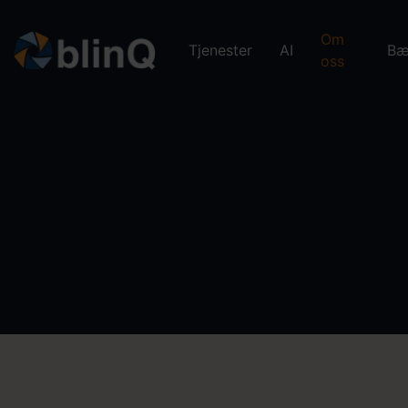
Om
Tjenester
AI
Bæ
oss