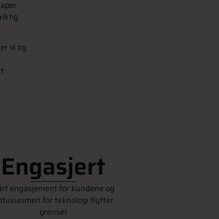
kaper
riktig
er vi og
rt
Engasjert
årt engasjement for kundene og
ntusiasmen for teknologi flytter
grenser