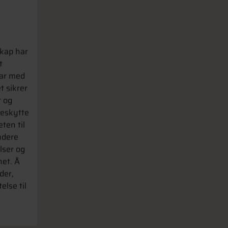
skap har
t
var med
 sikrer
r og
beskytte
ten til
udere
lser og
het. Å
der,
else til