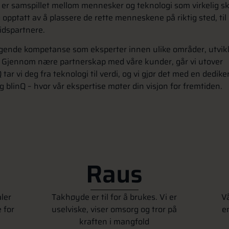
det er samspillet mellom mennesker og teknologi som virkelig s
g opptatt av å plassere de rette menneskene på riktig sted, til 
idspartnere.
ragende kompetanse som eksperter innen ulike områder, utvikl
. Gjennom nære partnerskap med våre kunder, går vi utover
tar vi deg fra teknologi til verdi, og vi gjør det med en dedike
g blinQ – hvor vår ekspertise møter din visjon for fremtiden.
Raus
aler
Takhøyde er til for å brukes. Vi er
V
 for
uselviske, viser omsorg og tror på
e
kraften i mangfold