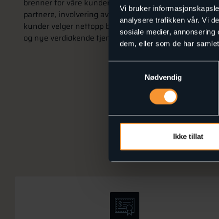
brenner for våre kunder, teknologi og deler våre verdi
Vi bruker informasjonskapsler
partnere, involvering av de ansatte i utviklingen av sel
analysere trafikken vår. Vi 
kunder velger nettopp blinQ – vil vi fortsette å utvikle
sosiale medier, annonsering 
og nye verdiøkende tjenester.
dem, eller som de har samlet
Samtykkevalg
Kontakt o
Nødvendig
Ikke tillat