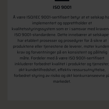
ISO 9001
Å være ISO/IEC 9001-sertifisert betyr at et selskap h
implementert og opprettholder et
kvalitetsstyringssystem som er i samsvar med kravene
ISO 9001-standardene. Dette innebærer at selskape
har etablert prosesser og prosedyrer for å sikre at
produktene eller tjenestene de leverer, møter kunde
krav og forventninger på en konsistent og pålitelig
måte. Fordeler med å være ISO 9001-sertifisert
inkluderer forbedret kvalitet i produkter og tjenester
økt kundetilfredshet, effektiv ressursutnyttelse,
forbedret styring av risiko og økt konkurranseevne p
markedet.