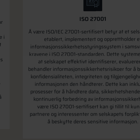
ISO 27001
ar
Å være ISO/IEC 27001-sertifisert betyr at et sel
etablert, implementert og opprettholder e
 i
informasjonssikkerhetsstyringssystem i sams
t
kravene i ISO 27001-standarden. Dette systemet
at selskapet effektivt identifiserer, evaluere
ns
behandler informasjonssikkerhetsrisikoer for å 
konfidensialiteten, integriteten og tilgjengelighe
informasjonen den håndterer. Dette kan inkl
,
prosesser for å håndtere data, sikkerhetshende
kontinuerlig forbedring av informasjonssikker
å
være ISO 27001-sertifisert kan gi tillit til kun
partnere og interessenter om selskapets forplikt
å beskytte deres sensitive informasjon.