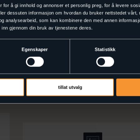
er. Godt hjulpet av robuste systemer, gode
 for å gi innhold og annonser et personlig preg, for å levere sos
skapet og en solid forståelse for hvorfor våre
deler dessuten informasjon om hvordan du bruker nettstedet vårt,
 oss med stadig nye kollegaer, flere lokasjoner
og analysearbeid, som kan kombinere den med annen informasjon d
 inn gjennom din bruk av tjenestene deres.
ss
Egenskaper
Statistikk
tillat utvalg