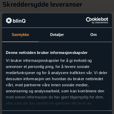
Skreddersydde leveranser
Bygg og Eiendom
Felles nettverksstruktur for drift, sikkerhet
og kontroll
Samtykke
Detaljer
Om
Vi leverer tekniske nettverksløsninger spesielt tilpasset
Denne nettsiden bruker informasjonskapsler
næringsbygg, flerbrukseiendommer og eiendomsforvaltere.
Løsningen gir én felles plattform for byggets systemleverandører,
Vi bruker informasjonskapsler for å gi innhold og
og sørger for høy oppetid, enkel feilsøking og komplett oversikt.
annonser et personlig preg, for å levere sosiale
Fordeler
mediefunksjoner og for å analysere trafikken vår. Vi deler
Felles og strukturert teknisk nettverk for SD,
dessuten informasjon om hvordan du bruker nettstedet
adgangskontroll m.m.
vårt, med partnerne våre innen sosiale medier,
Skybasert administrasjon – tilgjengelig fra hvor som
annonsering og analysearbeid, som kan kombinere den
helst
med annen informasjon du har gjort tilgjengelig for dem,
IP-plan og VLAN-segmentering gir kontroll og sikkerhet
eller som de har samlet inn gjennom din bruk av
Klart skille mellom teknisk nett og leietakere/gjester
tjenestene deres.