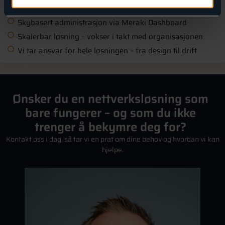
Segmentering mellom ansatte, gjester, og systemer
Skybasert administrasjon via Meraki Dashboard
Skalerbar løsning – vokser i takt med organisasjonen
Vi tar ansvar for hele løsningen – fra design til drift
Ønsker du en nettverksløsning som
bare fungerer – og som du ikke
trenger å bekymre deg for?
Kontakt oss i dag, så tar vi en prat om dine behov og hvordan vi kan
hjelpe.