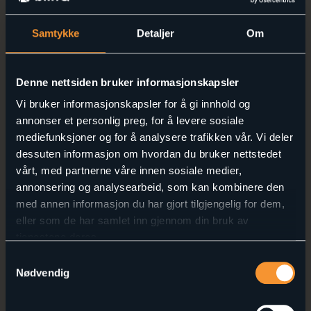
Selv om Fabric er optimalisert for Azure, støtter det
Samtykke
Detaljer
Om
også integrasjon med andre skyplattformer. For
virksomheter som bruker Google Cloud eller AWS
Cloud:
Denne nettsiden bruker informasjonskapsler
Fabric tilbyr fleksible tilkoblingsmuligheter
Vi bruker informasjonskapsler for å gi innhold og
Mulighet for hybrid- og multi-cloud-oppsett
annonser et personlig preg, for å levere sosiale
Kompatibilitet med andre
mediefunksjoner og for å analysere trafikken vår. Vi deler
dataverktøy
dessuten informasjon om hvordan du bruker nettstedet
vårt, med partnerne våre innen sosiale medier,
Fabric er designet for å være åpent og fleksibelt.
annonsering og analysearbeid, som kan kombinere den
For kunder som bruker verktøy som eksempel
med annen informasjon du har gjort tilgjengelig for dem,
Databricks eller Snowflake:
eller som de har samlet inn gjennom din bruk av
tjenestene deres.
Fabric tilbyr integrasjonsmuligheter med
mange tredjeparts verktøy
Samtykkevalg
Eksisterende investeringer i andre
Nødvendig
dataverktøy kan ofte beholdes og integreres
Helhetlig