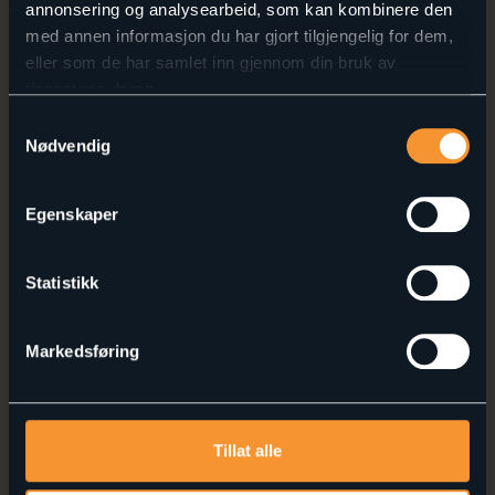
Du kan lese mer om
Trygg AI her
.
annonsering og analysearbeid, som kan kombinere den
med annen informasjon du har gjort tilgjengelig for dem,
eller som de har samlet inn gjennom din bruk av
tjenestene deres.
FRA KAOS TIL KONTROLL
Samtykkevalg
Nødvendig
Egenskaper
Statistikk
Markedsføring
Tillat alle