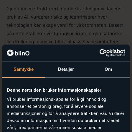
Gjennom en strukturert metode kartlegger vi dagens
bruk av AI, vurderer risiko og identifiserer hvor
teknologien kan skape verdi for virksomheten. Basert
på dette etablerer vi styringspolicyer, organisatoriske
kontroller og tekniske tiltak tilpasset virksomhetens
behov.
Like viktig er forankringen i organisasjonen.
Samtykke
Detaljer
Om
Retningslinjer og policyer har liten verdi dersom de
ikke er kjent, forstått og etterlevd av de ansatte.
Denne nettsiden bruker informasjonskapsler
Resultatet er en virksomhet som kan ta i bruk AI på
Vi bruker informasjonskapsler for å gi innhold og
en trygg og kontrollert måte, med styring og
annonser et personlig preg, for å levere sosiale
dokumentasjon som støtter kravene i GDPR, ISO
mediefunksjoner og for å analysere trafikken vår. Vi deler
27001/42001 og den kommende EU AI Act.
dessuten informasjon om hvordan du bruker nettstedet
vårt, med partnerne våre innen sosiale medier,