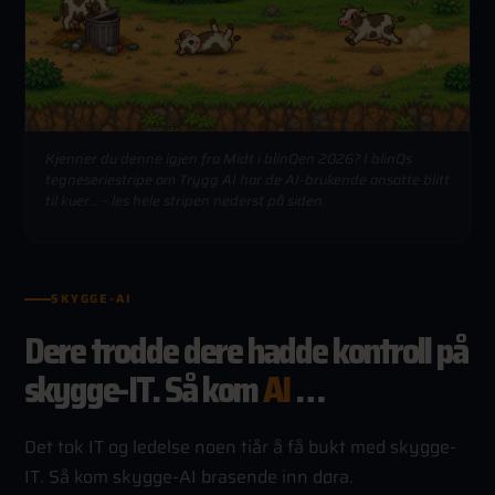
Kjenner du denne igjen fra Midt i blinQen 2026? I blinQs
tegneseriestripe om Trygg AI har de AI-brukende ansatte blitt
til kuer… – les hele stripen nederst på siden.
SKYGGE-AI
Dere trodde dere hadde kontroll på
skygge-IT. Så kom
AI
…
Det tok IT og ledelse noen tiår å få bukt med skygge-
IT. Så kom skygge-AI brasende inn døra.