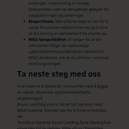
endringer, i motsetning til mange
konkurrenter som tar betydelige gebyrer for
oppgraderinger og justeringer.
Ekspertteam:
Vårt erfarne team er her for å
sørge for en jevn implementering og å sikre
at din løsning er optimalisert fra starten av.
NIS2-kompatibilitet:
Vi sørger for at din
virksomhet følger de nødvendige
cybersikkerhetsstandardene i henhold til
NIS2-direktivet, slik at du alltid er i samsvar
med lovgivningen.
Ta neste steg med oss
Vi er klare til å hjelpe din virksomhet med å bygge
en robust, skalerbar og kostnadseffektiv
skyløsning på
Azure, samtidig som vi sikrer full samsvar med
NIS2-kravene. Kontakt oss for å finne ut hvordan
vår
Terraform-baserte Azure Landing Zone-løsning kan
spare deg tid og penger, både nå og i fremtiden.