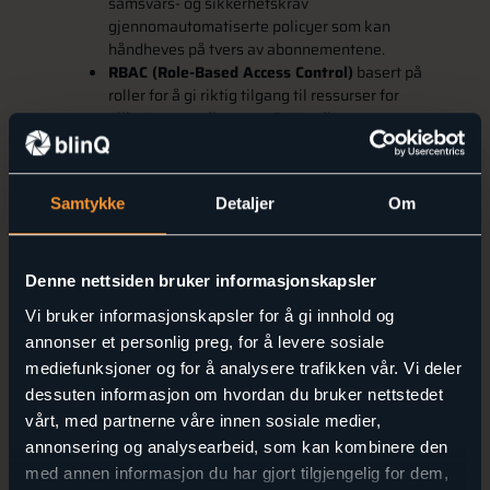
samsvars- og sikkerhetskrav
gjennomautomatiserte policyer som kan
håndheves på tvers av abonnementene.
RBAC (Role-Based Access Control)
basert på
roller for å gi riktig tilgang til ressurser for
ulike teammedlemmer. Dette sikrer en
strukturert tilnærming til administrasjon av
tilgang, basert på definerte roller.
NIS2-kompatibilitet:
Vår løsning er designet
Samtykke
Detaljer
Om
med sikkerhet og compliance i fokus, og vi
oppfyllersentrale NIS2-krav for
cybersikkerhet og rapportering gjennom
Azure Policy, sentralisert logging, RBAC og
Denne nettsiden bruker informasjonskapsler
styring av ressurser.
Vi bruker informasjonskapsler for å gi innhold og
Støtte for fremtidige utvidelser og
annonser et personlig preg, for å levere sosiale
oppgraderinger
, slik at du alltid er et skritt
mediefunksjoner og for å analysere trafikken vår. Vi deler
foran uten åmåtte betale dyre
oppgraderingsgebyrer.
dessuten informasjon om hvordan du bruker nettstedet
vårt, med partnerne våre innen sosiale medier,
Hvordan vår løsning
annonsering og analysearbeid, som kan kombinere den
med annen informasjon du har gjort tilgjengelig for dem,